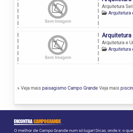
Arquitetura Sel
Arquitetur
Arquitetur
Arquitetura e
Arquitetur
» Veja mais
paisagismo Campo Grande
Veja mais
pisci
ENCONTRA
CAMPOGRANDE
O melhor de Campo Grande num só lugar! Dicas, onde ir, o que 