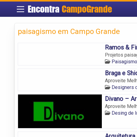
Encontra
CampoGrande
paisagismo em Campo Grande
Ramos & Fi
Projetos pais
Paisagismo
Braga e Shi
Aproveite Melh
Designers 
Divano – Ar
Aproveite Melh
Desing de 
Arquitetura