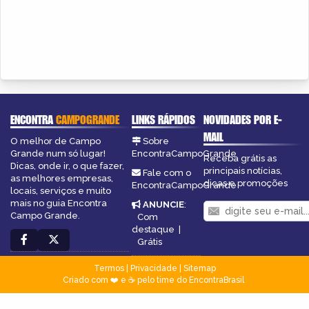
ENCONTRA
CAMPOGRANDE
LINKS RÁPIDOS
NOVIDADES POR E-
MAIL
O melhor de Campo
Sobre
Grande num só lugar!
EncontraCampoGrande
Receba grátis as
Dicas, onde ir, o que fazer,
principais notícias,
Fale com o
as melhores empresas,
dicas e promoções
EncontraCampoGrande
locais, serviços e muito
mais no guia Encontra
ANUNCIE
:
Campo Grande.
Com
destaque
|
Grátis
Termos
|
Privacidade
|
Sitemap
Criado com ❤️ e ☕ pelo time do EncontraBrasil