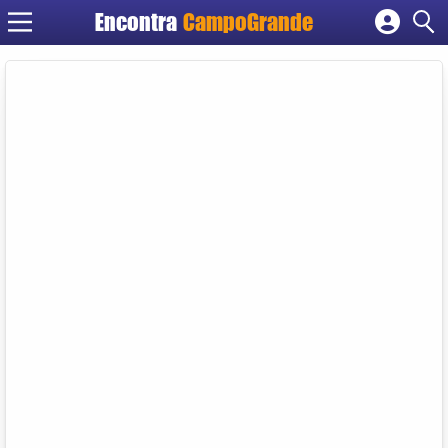
Encontra
CampoGrande
Cadastrar empresa
Fazer login
Criar conta