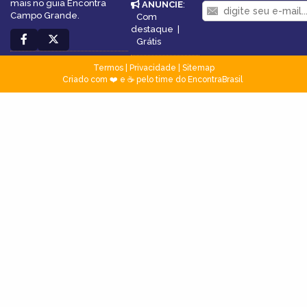
mais no guia Encontra
ANUNCIE
:
Campo Grande.
Com
destaque
|
Grátis
Termos
|
Privacidade
|
Sitemap
Criado com ❤️ e ☕ pelo time do EncontraBrasil