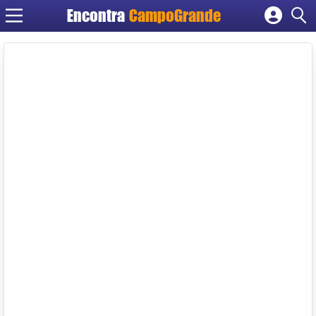
Encontra
CampoGrande
Cadastrar empresa
Fazer login
Criar conta