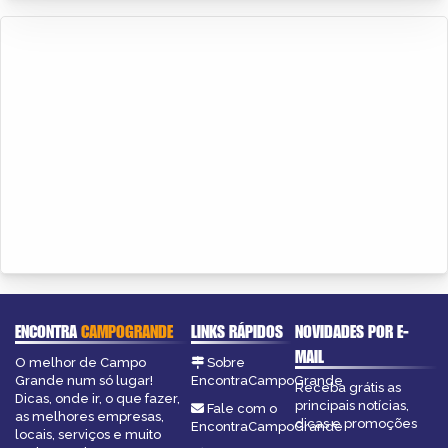
ENCONTRA
CAMPOGRANDE
LINKS RÁPIDOS
NOVIDADES POR E-
MAIL
O melhor de Campo
Sobre
Grande num só lugar!
EncontraCampoGrande
Receba grátis as
Dicas, onde ir, o que fazer,
principais notícias,
Fale com o
as melhores empresas,
dicas e promoções
EncontraCampoGrande
locais, serviços e muito