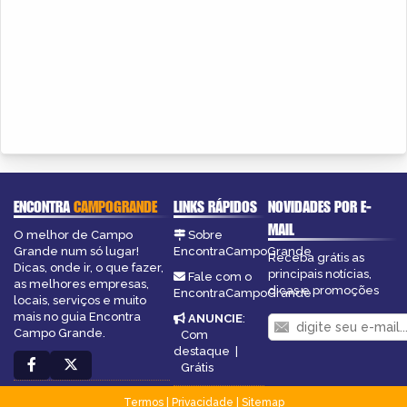
ENCONTRA
CAMPOGRANDE
LINKS RÁPIDOS
NOVIDADES POR E-
MAIL
O melhor de Campo
Sobre
Grande num só lugar!
EncontraCampoGrande
Receba grátis as
Dicas, onde ir, o que fazer,
principais notícias,
Fale com o
as melhores empresas,
dicas e promoções
EncontraCampoGrande
locais, serviços e muito
mais no guia Encontra
ANUNCIE
:
Campo Grande.
Com
destaque
|
Grátis
Termos
|
Privacidade
|
Sitemap