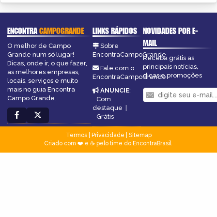
ENCONTRA
CAMPOGRANDE
LINKS RÁPIDOS
NOVIDADES POR E-
MAIL
O melhor de Campo
Sobre
Grande num só lugar!
EncontraCampoGrande
Receba grátis as
Dicas, onde ir, o que fazer,
principais notícias,
Fale com o
as melhores empresas,
dicas e promoções
EncontraCampoGrande
locais, serviços e muito
mais no guia Encontra
ANUNCIE
:
Campo Grande.
Com
destaque
|
Grátis
Termos
|
Privacidade
|
Sitemap
Criado com ❤️ e ☕ pelo time do EncontraBrasil