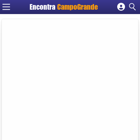
Encontra
CampoGrande
Cadastrar empresa
Fazer login
Criar conta