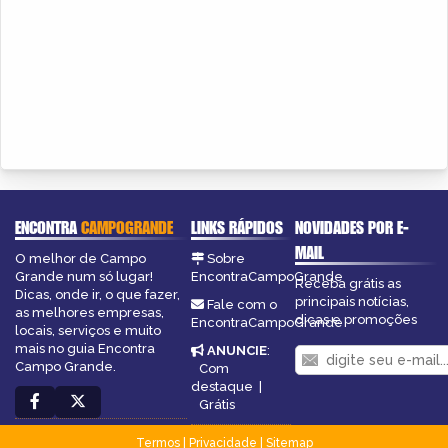
ENCONTRA
CAMPOGRANDE
LINKS RÁPIDOS
NOVIDADES POR E-
MAIL
O melhor de Campo
Sobre
Grande num só lugar!
EncontraCampoGrande
Receba grátis as
Dicas, onde ir, o que fazer,
principais notícias,
Fale com o
as melhores empresas,
dicas e promoções
EncontraCampoGrande
locais, serviços e muito
mais no guia Encontra
ANUNCIE
:
Campo Grande.
Com
destaque
|
Grátis
Termos
|
Privacidade
|
Sitemap