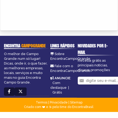
ENCONTRA
CAMPOGRANDE
LINKS RÁPIDOS
NOVIDADES POR E-
MAIL
O melhor de Campo
Sobre
Grande num só lugar!
EncontraCampoGrande
Receba grátis as
Dicas, onde ir, o que fazer,
principais notícias,
Fale com o
as melhores empresas,
dicas e promoções
EncontraCampoGrande
locais, serviços e muito
mais no guia Encontra
ANUNCIE
:
Campo Grande.
Com
destaque
|
Grátis
Termos
|
Privacidade
|
Sitemap
Criado com ❤️ e ☕ pelo time do EncontraBrasil