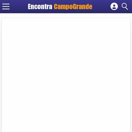
Encontra
CampoGrande
Cadastrar empresa
Fazer login
Criar conta