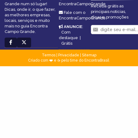
Grande num só lugar!
EncontraCampoGrande
Receba grátis as
Dicas, onde ir, o que fazer,
principais notícias,
Fale com o
as melhores empresas,
dicas e promoções
EncontraCampoGrande
locais, serviços e muito
mais no guia Encontra
ANUNCIE
:
Campo Grande.
Com
destaque
|
Grátis
Termos
|
Privacidade
|
Sitemap
Criado com ❤️ e ☕ pelo time do EncontraBrasil