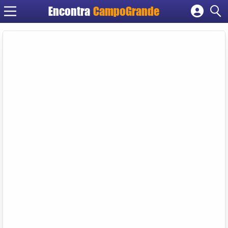
Encontra
CampoGrande
Cadastrar empresa
Fazer login
Criar conta