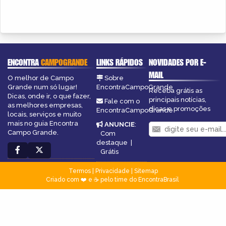
ENCONTRA
CAMPOGRANDE
LINKS RÁPIDOS
NOVIDADES POR E-
MAIL
O melhor de Campo
Sobre
Grande num só lugar!
EncontraCampoGrande
Receba grátis as
Dicas, onde ir, o que fazer,
principais notícias,
Fale com o
as melhores empresas,
dicas e promoções
EncontraCampoGrande
locais, serviços e muito
mais no guia Encontra
ANUNCIE
:
Campo Grande.
Com
destaque
|
Grátis
Termos
|
Privacidade
|
Sitemap
Criado com ❤️ e ☕ pelo time do EncontraBrasil