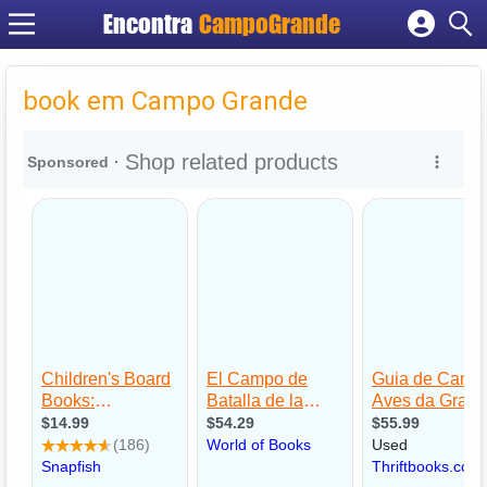
Encontra
CampoGrande
Cadastrar empresa
Fazer login
book em Campo Grande
Criar conta