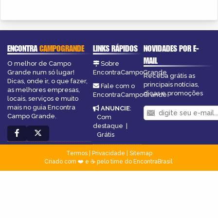
ENCONTRA
CAMPOGRANDE
LINKS RÁPIDOS
NOVIDADES POR E-
MAIL
O melhor de Campo
Sobre
Grande num só lugar!
EncontraCampoGrande
Receba grátis as
Dicas, onde ir, o que fazer,
principais notícias,
Fale com o
as melhores empresas,
dicas e promoções
EncontraCampoGrande
locais, serviços e muito
mais no guia Encontra
ANUNCIE
:
Campo Grande.
Com
destaque
|
Grátis
Termos
|
Privacidade
|
Sitemap
Criado com ❤️ e ☕ pelo time do EncontraBrasil