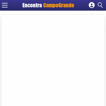
Encontra
CampoGrande
Cadastrar empresa
Fazer login
Criar conta