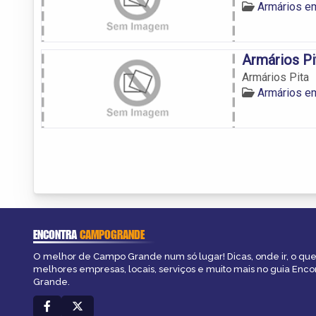
Armários e
Armários Pi
Armários Pita
Armários e
ENCONTRA
CAMPOGRANDE
O melhor de Campo Grande num só lugar! Dicas, onde ir, o que 
melhores empresas, locais, serviços e muito mais no guia Enc
Grande.