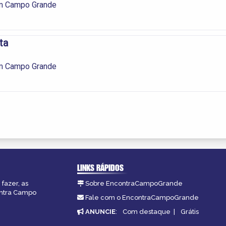
m Campo Grande
ta
m Campo Grande
LINKS RÁPIDOS
fazer, as
Sobre EncontraCampoGrande
ontra Campo
Fale com o EncontraCampoGrande
ANUNCIE
:
Com destaque
|
Grátis