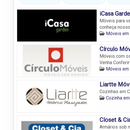
iCasa Gard
Móveis para var
conheça nosso
Móveis em
Círculo Mó
Móveis com os
Venha Conferir
Móveis em
Liartte Móv
Cozinhas em C
Cozinha em
Closet & Ci
Armários sob 