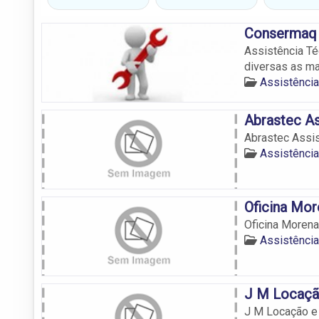
Consermaq 
Assistência T
diversas as ma
Assistênci
Abrastec As
Abrastec Assis
Assistênci
Oficina Mor
Oficina Morena
Assistênci
J M Locaçã
J M Locação e