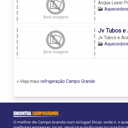
Acqua Lazer P
Aquecedor
Jv Tubos e
Jv Tubos e Ac
Aquecedor
» Veja mais
refrigeração Campo Grande
ENCONTRA
CAMPOGRANDE
O melhor de Campo Grande num só lugar! Dicas, onde ir, o que 
melhores empresas, locais, serviços e muito mais no guia Enc