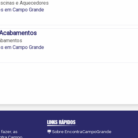
iscinas e Aquecedores
es em Campo Grande
 Acabamentos
abamentos
es em Campo Grande
LINKS RÁPIDOS
fazer, as
Sobre EncontraCampoGrande
ontra Campo