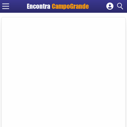
Encontra
CampoGrande
Cadastrar empresa
Fazer login
Criar conta