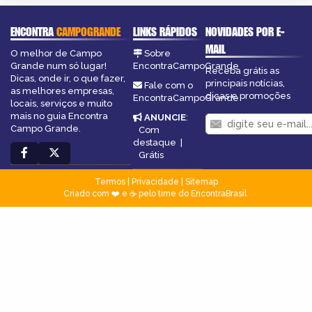
ENCONTRA
CAMPOGRANDE
LINKS RÁPIDOS
NOVIDADES POR E-
MAIL
O melhor de Campo
Sobre
Grande num só lugar!
EncontraCampoGrande
Receba grátis as
Dicas, onde ir, o que fazer,
principais notícias,
Fale com o
as melhores empresas,
dicas e promoções
EncontraCampoGrande
locais, serviços e muito
mais no guia Encontra
ANUNCIE
:
Campo Grande.
Com
destaque
|
Grátis
Termos
|
Privacidade
|
Sitemap
Criado com ❤️ e ☕ pelo time do EncontraBrasil