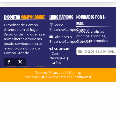
ENCONTRA
CAMPOGRANDE
LINKS RÁPIDOS
NOVIDADES POR E-
MAIL
O melhor de Campo
Sobre
Grande num só lugar!
EncontraCampoGrande
Receba grátis as
Dicas, onde ir, o que fazer,
principais notícias,
Fale com o
as melhores empresas,
dicas e promoções
EncontraCampoGrande
locais, serviços e muito
mais no guia Encontra
ANUNCIE
:
Campo Grande.
Com
destaque
|
Grátis
Termos
|
Privacidade
|
Sitemap
Criado com ❤️ e ☕ pelo time do EncontraBrasil