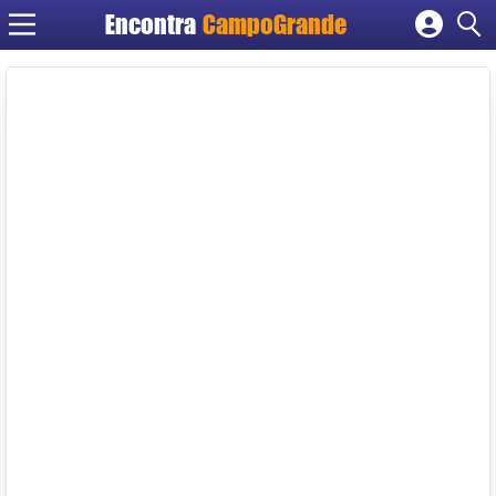
Encontra
CampoGrande
Cadastrar empresa
Fazer login
Criar conta