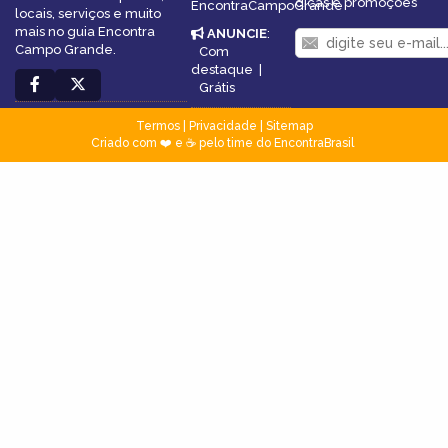
dicas e promoções
EncontraCampoGrande
locais, serviços e muito
mais no guia Encontra
ANUNCIE
:
Campo Grande.
Com
destaque
|
Grátis
Termos
|
Privacidade
|
Sitemap
Criado com ❤️ e ☕ pelo time do EncontraBrasil