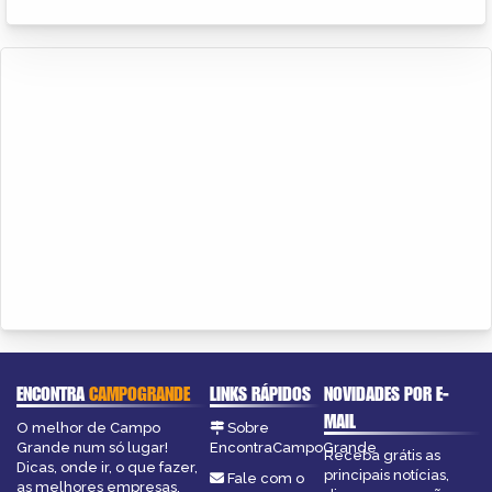
ENCONTRA
CAMPOGRANDE
LINKS RÁPIDOS
NOVIDADES POR E-
MAIL
O melhor de Campo
Sobre
Grande num só lugar!
EncontraCampoGrande
Receba grátis as
Dicas, onde ir, o que fazer,
principais notícias,
Fale com o
as melhores empresas,