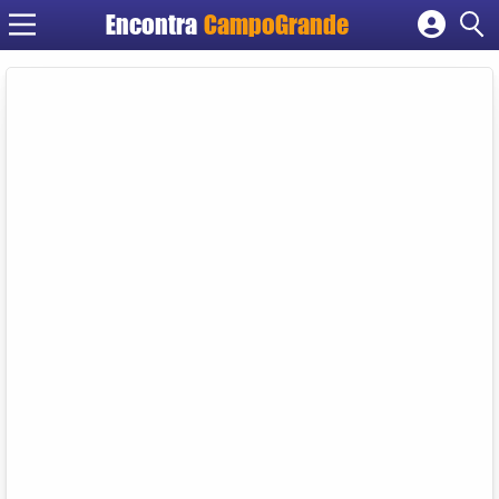
Encontra
CampoGrande
Cadastrar empresa
Fazer login
Criar conta