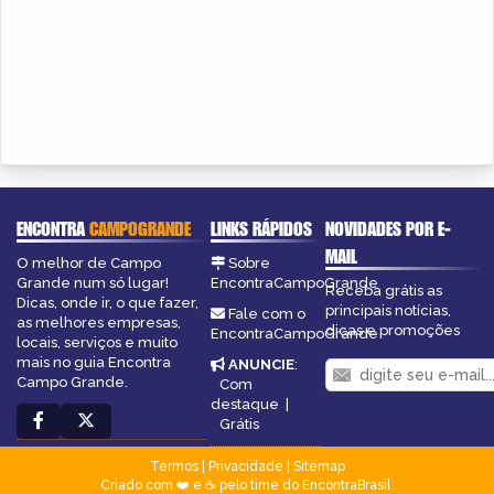
ENCONTRA
CAMPOGRANDE
LINKS RÁPIDOS
NOVIDADES POR E-
MAIL
O melhor de Campo
Sobre
Grande num só lugar!
EncontraCampoGrande
Receba grátis as
Dicas, onde ir, o que fazer,
principais notícias,
Fale com o
as melhores empresas,
dicas e promoções
EncontraCampoGrande
locais, serviços e muito
mais no guia Encontra
ANUNCIE
:
Campo Grande.
Com
destaque
|
Grátis
Termos
|
Privacidade
|
Sitemap
Criado com ❤️ e ☕ pelo time do EncontraBrasil