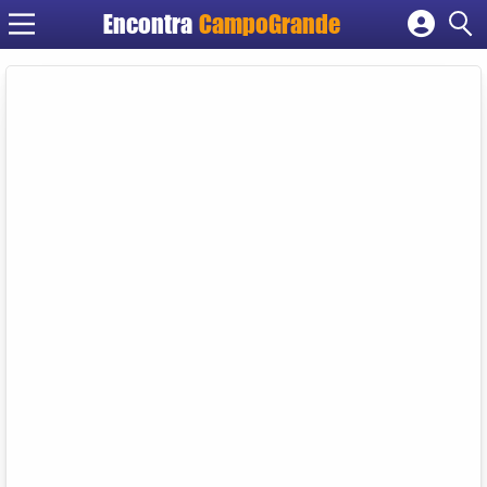
Encontra
CampoGrande
Cadastrar empresa
Fazer login
Criar conta