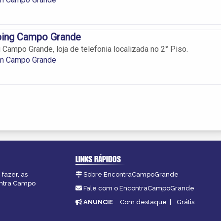
ping Campo Grande
 Campo Grande, loja de telefonia localizada no 2° Piso.
em Campo Grande
LINKS RÁPIDOS
fazer, as
Sobre EncontraCampoGrande
ontra Campo
Fale com o EncontraCampoGrande
ANUNCIE
:
Com destaque
|
Grátis