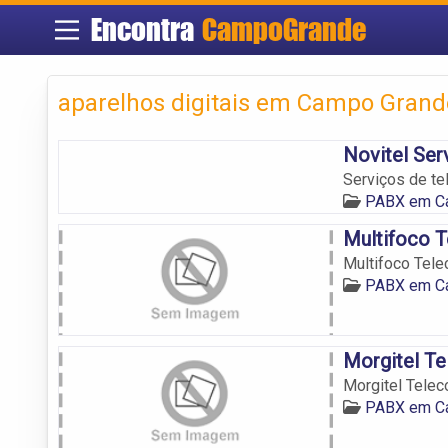
Encontra
CampoGrande
aparelhos digitais em Campo Grand
Novitel Ser
Serviços de te
PABX em C
Multifoco 
Multifoco Tel
PABX em C
Morgitel T
Morgitel Tele
PABX em C