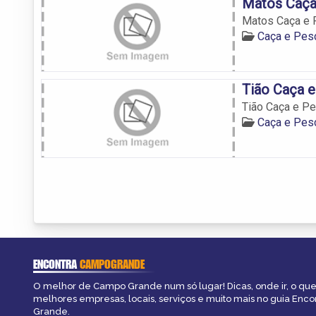
Matos Caça
Matos Caça e 
Caça e Pes
Tião Caça 
Tião Caça e P
Caça e Pes
ENCONTRA
CAMPOGRANDE
O melhor de Campo Grande num só lugar! Dicas, onde ir, o que 
melhores empresas, locais, serviços e muito mais no guia Enc
Grande.