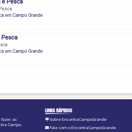
 e Pesca
Pesca
ca em Campo Grande
e Pesca
esca
ca em Campo Grande
LINKS RÁPIDOS
fazer, as
Sobre EncontraCampoGrande
ontra Campo
Fale com o EncontraCampoGrande