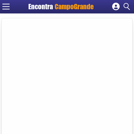
Encontra
CampoGrande
Cadastrar empresa
Fazer login
Criar conta