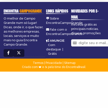
ENCONTRA
CAMPOGRANDE
LINKS RÁPIDOS
NOVIDADES POR E-
MAIL
O melhor de Campo
Sobre
Grande num só lugar!
EncontraCampoGrande
Receba grátis as
Dicas, onde ir, o que fazer,
principais notícias,
Fale com o
as melhores empresas,
dicas e promoções
EncontraCampoGrande
locais, serviços e muito
mais no guia Encontra
ANUNCIE
:
Campo Grande.
Com
destaque
|
Grátis
Termos
|
Privacidade
|
Sitemap
Criado com ❤️ e ☕ pelo time do EncontraBrasil