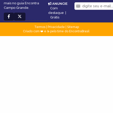
mais no guia Encontra
ANUNCIE
:
Campo Grande.
Com
destaque
|
Grátis
Termos
|
Privacidade
|
Sitemap
Criado com ❤️ e ☕ pelo time do EncontraBrasil