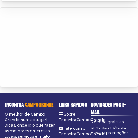
ENCONTRA
CAMPOGRANDE
LINKS RÁPIDOS
NOVIDADES POR E-
MAIL
O melhor de Campo
Sobre
Grande num só lugar!
EncontraCampoGrande
Receba grátis as
Dicas, onde ir, o que fazer,
principais notícias,
Fale com o
as melhores empresas,
dicas e promoções
EncontraCampoGrande
locais, serviços e muito