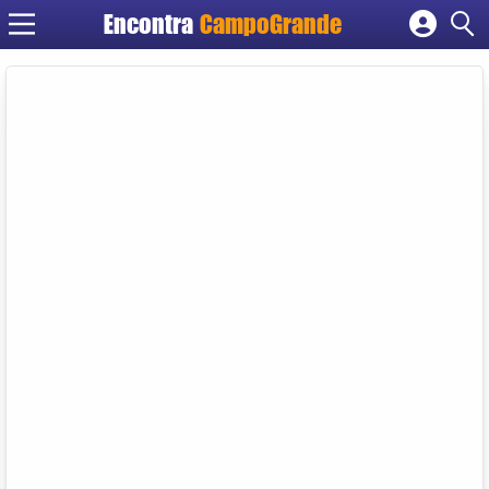
Encontra
CampoGrande
Cadastrar empresa
Fazer login
Criar conta