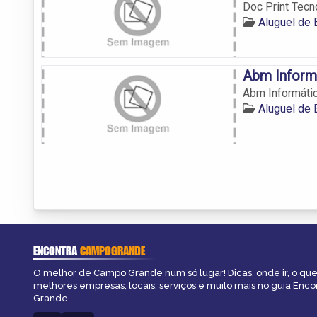
Doc Print Tec
Aluguel de
Abm Inform
Abm Informáti
Aluguel de
ENCONTRA
CAMPOGRANDE
O melhor de Campo Grande num só lugar! Dicas, onde ir, o que 
melhores empresas, locais, serviços e muito mais no guia Enc
Grande.