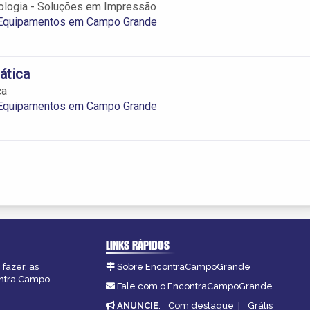
nologia - Soluções em Impressão
 Equipamentos em Campo Grande
ática
ca
 Equipamentos em Campo Grande
LINKS RÁPIDOS
fazer, as
Sobre EncontraCampoGrande
ontra Campo
Fale com o EncontraCampoGrande
ANUNCIE
:
Com destaque
|
Grátis