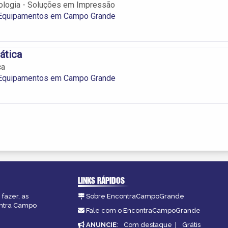
nologia - Soluções em Impressão
 Equipamentos em Campo Grande
ática
ca
 Equipamentos em Campo Grande
LINKS RÁPIDOS
fazer, as
Sobre EncontraCampoGrande
ontra Campo
Fale com o EncontraCampoGrande
ANUNCIE
:
Com destaque
|
Grátis