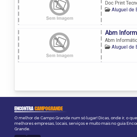
Doc Print Tec
Aluguel de
Abm Inform
Abm Informáti
Aluguel de
ENCONTRA
CAMPOGRANDE
O melhor de Campo Grande num só lugar! Dicas, onde ir, o que 
melhores empresas, locais, serviços e muito mais no guia Enc
Grande.