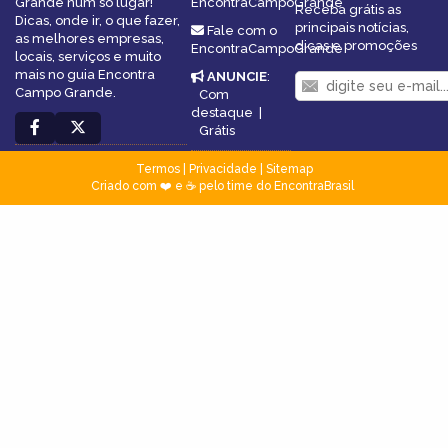
Grande num só lugar!
EncontraCampoGrande
Receba grátis as
Dicas, onde ir, o que fazer,
principais notícias,
Fale com o
as melhores empresas,
dicas e promoções
EncontraCampoGrande
locais, serviços e muito
mais no guia Encontra
ANUNCIE
:
Campo Grande.
Com
destaque
|
Grátis
Termos
|
Privacidade
|
Sitemap
Criado com ❤️ e ☕ pelo time do EncontraBrasil