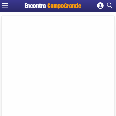
Encontra
CampoGrande
Cadastrar empresa
Fazer login
Criar conta