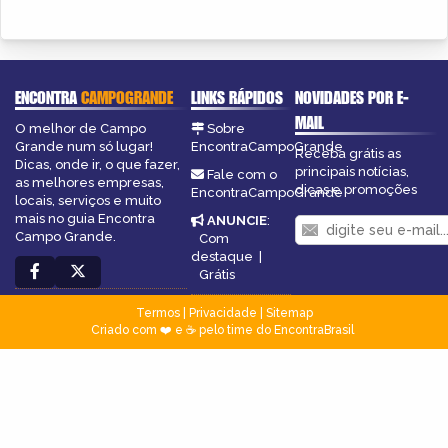
ENCONTRA
CAMPOGRANDE
LINKS RÁPIDOS
NOVIDADES POR E-
MAIL
O melhor de Campo
Sobre
Grande num só lugar!
EncontraCampoGrande
Receba grátis as
Dicas, onde ir, o que fazer,
principais notícias,
Fale com o
as melhores empresas,
dicas e promoções
EncontraCampoGrande
locais, serviços e muito
mais no guia Encontra
ANUNCIE
:
Campo Grande.
Com
destaque
|
Grátis
Termos
|
Privacidade
|
Sitemap
Criado com ❤️ e ☕ pelo time do EncontraBrasil