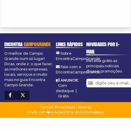
ENCONTRA
CAMPOGRANDE
LINKS RÁPIDOS
NOVIDADES POR E-
MAIL
O melhor de Campo
Sobre
Grande num só lugar!
EncontraCampoGrande
Receba grátis as
Dicas, onde ir, o que fazer,
principais notícias,
Fale com o
as melhores empresas,
dicas e promoções
EncontraCampoGrande
locais, serviços e muito
mais no guia Encontra
ANUNCIE
:
Campo Grande.
Com
destaque
|
Grátis
Termos
|
Privacidade
|
Sitemap
Criado com ❤️ e ☕ pelo time do EncontraBrasil