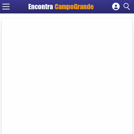
Encontra
CampoGrande
Cadastrar empresa
Fazer login
Criar conta