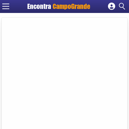
Encontra
CampoGrande
Cadastrar empresa
Fazer login
Criar conta