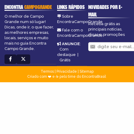
ENCONTRA
CAMPOGRANDE
LINKS RÁPIDOS
NOVIDADES POR E-
MAIL
O melhor de Campo
Sobre
Grande num só lugar!
EncontraCampoGrande
Receba grátis as
Dicas, onde ir, o que fazer,
principais notícias,
Fale com o
as melhores empresas,
dicas e promoções
EncontraCampoGrande
locais, serviços e muito
mais no guia Encontra
ANUNCIE
:
Campo Grande.
Com
destaque
|
Grátis
Termos
|
Privacidade
|
Sitemap
Criado com ❤️ e ☕ pelo time do EncontraBrasil