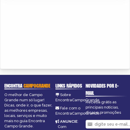
ENCONTRA
CAMPOGRANDE
LINKS RÁPIDOS
NOVIDADES POR E-
MAIL
O melhor de Campo
Sobre
Grande num só lugar!
EncontraCampoGrande
Receba grátis as
Dicas, onde ir, o que fazer,
principais notícias,
Fale com o
as melhores empresas,
dicas e promoções
EncontraCampoGrande
locais, serviços e muito
mais no guia Encontra
ANUNCIE
:
Campo Grande.
Com