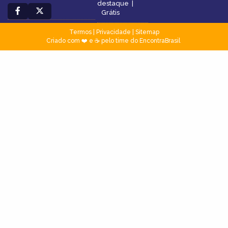
destaque
|
Grátis
Termos
|
Privacidade
|
Sitemap
Criado com ❤️ e ☕ pelo time do EncontraBrasil