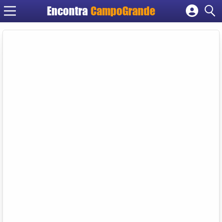
Encontra
CampoGrande
Cadastrar empresa
Fazer login
Criar conta