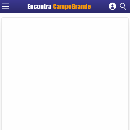
Encontra
CampoGrande
Cadastrar empresa
Fazer login
Criar conta