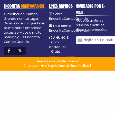
ENCONTRA
CAMPOGRANDE
LINKS RÁPIDOS
NOVIDADES POR E-
MAIL
O melhor de Campo
Sobre
Grande num só lugar!
EncontraCampoGrande
Receba grátis as
Dicas, onde ir, o que fazer,
principais notícias,
Fale com o
as melhores empresas,
dicas e promoções
EncontraCampoGrande
locais, serviços e muito
mais no guia Encontra
ANUNCIE
:
Campo Grande.
Com
destaque
|
Grátis
Termos
|
Privacidade
|
Sitemap
Criado com ❤️ e ☕ pelo time do EncontraBrasil