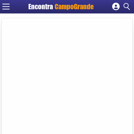
Encontra
CampoGrande
Cadastrar empresa
Fazer login
Criar conta