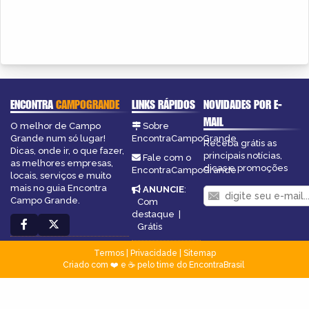
ENCONTRA
CAMPOGRANDE
LINKS RÁPIDOS
NOVIDADES POR E-
MAIL
O melhor de Campo
Sobre
Grande num só lugar!
EncontraCampoGrande
Receba grátis as
Dicas, onde ir, o que fazer,
principais notícias,
Fale com o
as melhores empresas,
dicas e promoções
EncontraCampoGrande
locais, serviços e muito
mais no guia Encontra
ANUNCIE
:
Campo Grande.
Com
destaque
|
Grátis
Termos
|
Privacidade
|
Sitemap
Criado com ❤️ e ☕ pelo time do EncontraBrasil