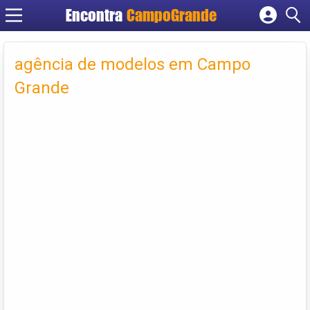
Encontra
CampoGrande
Cadastrar empresa
Fazer login
agência de modelos em Campo
Criar conta
Grande