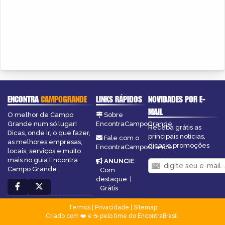
ENCONTRA
CAMPOGRANDE
LINKS RÁPIDOS
NOVIDADES POR E-
MAIL
O melhor de Campo
Sobre
Grande num só lugar!
EncontraCampoGrande
Receba grátis as
Dicas, onde ir, o que fazer,
principais notícias,
Fale com o
as melhores empresas,
dicas e promoções
EncontraCampoGrande
locais, serviços e muito
mais no guia Encontra
ANUNCIE
:
Campo Grande.
Com
destaque
|
Grátis
Termos
|
Privacidade
|
Sitemap
Criado com ❤️ e ☕ pelo time do EncontraBrasil