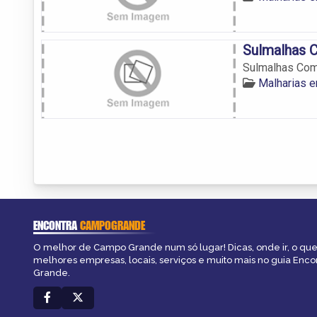
Sulmalhas 
Sulmalhas Com
Malharias 
ENCONTRA
CAMPOGRANDE
O melhor de Campo Grande num só lugar! Dicas, onde ir, o que 
melhores empresas, locais, serviços e muito mais no guia Enc
Grande.