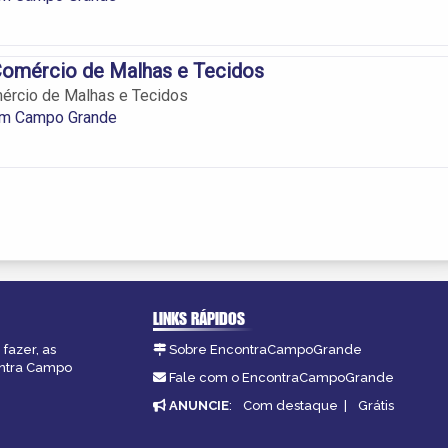
Comércio de Malhas e Tecidos
ércio de Malhas e Tecidos
em Campo Grande
LINKS RÁPIDOS
fazer, as
Sobre EncontraCampoGrande
ontra Campo
Fale com o EncontraCampoGrande
ANUNCIE
:
Com destaque
|
Grátis