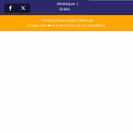
destaque
|
Grátis
Termos
|
Privacidade
|
Sitemap
Criado com ❤️ e ☕ pelo time do EncontraBrasil