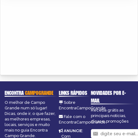
ENCONTRA
CAMPOGRANDE
LINKS RÁPIDOS
NOVIDADES POR E-
MAIL
O melhor de Campo
Sobre
Grande num só lugar!
EncontraCampoGrande
Receba grátis as
Dicas, onde ir, o que fazer,
principais notícias,
Fale com o
as melhores empresas,
dicas e promoções
EncontraCampoGrande
locais, serviços e muito
mais no guia Encontra
ANUNCIE
:
Campo Grande.
Com