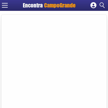
Encontra
CampoGrande
Cadastrar empresa
Fazer login
Criar conta