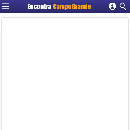
Encontra
CampoGrande
Cadastrar empresa
Fazer login
Criar conta