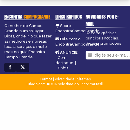
ENCONTRA
CAMPOGRANDE
LINKS RÁPIDOS
NOVIDADES POR E-
MAIL
O melhor de Campo
Sobre
Grande num só lugar!
EncontraCampoGrande
Receba grátis as
Dicas, onde ir, o que fazer,
principais notícias,
Fale com o
as melhores empresas,
dicas e promoções
EncontraCampoGrande
locais, serviços e muito
mais no guia Encontra
ANUNCIE
:
Campo Grande.
Com
destaque
|
Grátis
Termos
|
Privacidade
|
Sitemap
Criado com ❤️ e ☕ pelo time do EncontraBrasil