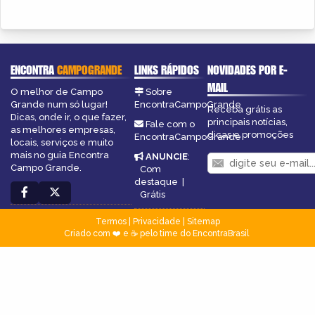
ENCONTRA
CAMPOGRANDE
LINKS RÁPIDOS
NOVIDADES POR E-
MAIL
O melhor de Campo
Sobre
Grande num só lugar!
EncontraCampoGrande
Receba grátis as
Dicas, onde ir, o que fazer,
principais notícias,
Fale com o
as melhores empresas,
dicas e promoções
EncontraCampoGrande
locais, serviços e muito
mais no guia Encontra
ANUNCIE
:
Campo Grande.
Com
destaque
|
Grátis
Termos
|
Privacidade
|
Sitemap
Criado com ❤️ e ☕ pelo time do EncontraBrasil