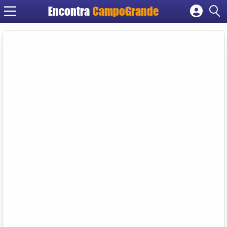
Encontra
CampoGrande
Cadastrar empresa
Fazer login
Criar conta