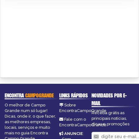
ENCONTRA
CAMPOGRANDE
LINKS RÁPIDOS
NOVIDADES POR E-
MAIL
O melhor de Campo
Sobre
Grande num só lugar!
EncontraCampoGrande
Receba grátis as
Dicas, onde ir, o que fazer,
principais notícias,
Fale com o
as melhores empresas,
dicas e promoções
EncontraCampoGrande
locais, serviços e muito
mais no guia Encontra
ANUNCIE
:
Campo Grande.