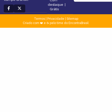
Com
destaque
|
Grátis
Termos
|
Privacidade
|
Sitemap
Criado com ❤️ e ☕ pelo time do EncontraBrasil