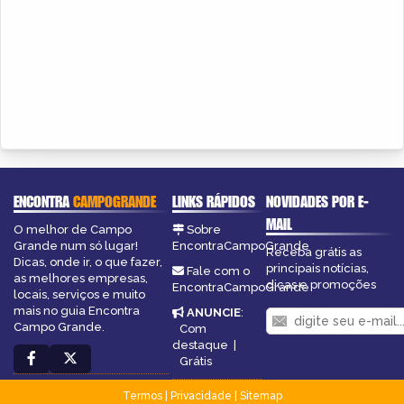
ENCONTRA
CAMPOGRANDE
LINKS RÁPIDOS
NOVIDADES POR E-
MAIL
O melhor de Campo
Sobre
Grande num só lugar!
EncontraCampoGrande
Receba grátis as
Dicas, onde ir, o que fazer,
principais notícias,
Fale com o
as melhores empresas,
dicas e promoções
EncontraCampoGrande
locais, serviços e muito
mais no guia Encontra
ANUNCIE
:
Campo Grande.
Com
destaque
|
Grátis
Termos
|
Privacidade
|
Sitemap