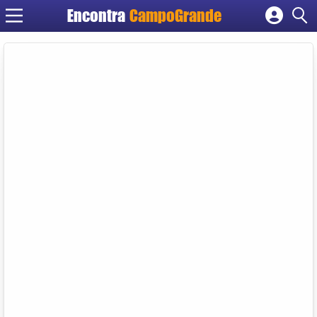
Encontra
CampoGrande
Cadastrar empresa
Fazer login
Criar conta