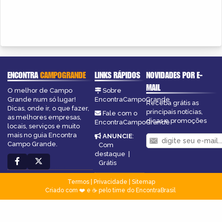
ENCONTRA
CAMPOGRANDE
LINKS RÁPIDOS
NOVIDADES POR E-
MAIL
O melhor de Campo
Sobre
Grande num só lugar!
EncontraCampoGrande
Receba grátis as
Dicas, onde ir, o que fazer,
principais notícias,
Fale com o
as melhores empresas,
dicas e promoções
EncontraCampoGrande
locais, serviços e muito
mais no guia Encontra
ANUNCIE
:
Campo Grande.
Com
destaque
|
Grátis
Termos
|
Privacidade
|
Sitemap
Criado com ❤️ e ☕ pelo time do EncontraBrasil