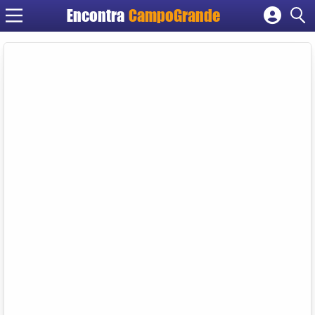
Encontra
CampoGrande
Cadastrar empresa
Fazer login
Criar conta